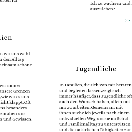
orten für
Ich zu wachsen und
 machen
auszuleben?
t.
>>
Nehme ich es mir her
i uns
zuzumuten? Wo blei
bei mir? In
Wir? Und was ist, w
lien
gnädig mit
nichts mehr zusam
r stehe ich
aus Einem wieder Zw
dig, aus
sind?
en wir uns wohl
n den Alltag
meinsam schöne
Meine Arbeit mit Paa
Jugendliche
ben, das
sich nicht an Vorges
e selbst.
Vergangenheit, sie fi
den wir
Jetzt der Begegnung s
In Familien, die sich von mir beraten
 wir immer
eht.
Interaktion tauchen 
und begleiten lassen, zeigt sich
 unsere Grenzen
und Schleifen auf, di
immer häufiger, dass Jugendliche of
 wie wir es uns
gemeinsame alltägli
auch den Wunsch haben, allein mit
icht klappt. Oft
Paares sind. In der Be
mir zu arbeiten. Gemeinsam mit
 uns besonders
willkommen, alles da
ihnen suche ich jeweils nach einem
 bemühen uns
seinen Platz einneh
individuellen Weg, um sie im Schul-
n und Gewissen,
und Familienalltag zu unterstützen
 nicht den
>
und die natürlichen Fähigkeiten zur