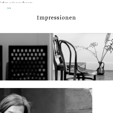
rstütze Sie,
ürfen, wie wachsam
ind, was Sie im
h jemand ist, wie
>>
r ansprechen
der beim Anderen. Auch
Impressionen
hilft der Hund das Eis
d erleichtert das
en und Ankommen.
ist die
bei mir auf dem
e. Eingebettet
chaf und Hund,
alerweise zwei