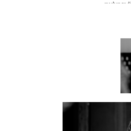
begegnen – und unte
machen zu d
wenn Sie unsicher s
oder ängstlic
Beisein ihrer Kinde
fürsorgend o
wollen oder sollen.
mit Familien 
zu brechen un
Kennenlern
Besonders wertvoll 
gemeinsame Arbeit 
Land am Wochenend
in die Natur, mit S
nehmen wir uns ide
Stunden Zeit.