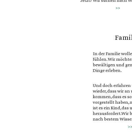
Jetzt? Wir suchen nach W
diese Empfindungen und
>>
sie auf diese Weise bewuss
Beziehungen beginnen be
selbst. Bin ich überhaupt 
Fami
Kontakt mit mir? Bin ich 
mir? Liebevoll zu mir? Ode
neben mir und drohe stän
In der Familie woll
der Haut zu fahren?
fühlen. Wir möchte
bewältigen und ge
Was wichtig ist für Ihr Le
Dinge erleben.
Wesentliche, das wissen Si
Gemeinsam forschend fin
Und doch erfahren
heraus, worum es Ihnen g
wieder, dass wir an
kommen, dass es so,
vorgestellt haben, n
ist es ein Kind, das
herausfordert.Wir
nach bestem Wisse
und finden einfach
>
richtigen Dreh.