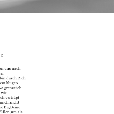
re
nen uns nach
ner
 bin durch Dich
inem klugen
o grenze ich
 wir
Ich verträgt
 mich, nicht
ie Du, Deine
üllen, um als