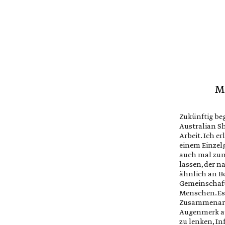
Bei „schwierigen“ K
mit der ganzen Fami
trägt das Kind die L
anderen. Dann lohnt
gemeinsam die Ursa
um das Kind von di
befreien.
M
Wir, die Erwachsene
Verantwortung für d
Zukünftig beg
Beziehung, wir löse
Australian S
ist eine große Erlei
Arbeit. Ich er
Beteiligten, wenn e
einem Einzel
richtigen Schulter
auch mal zu
tragen.
lassen, der 
ähnlich an B
Gemeinschaft 
Die Kinder können f
Menschen. Es
wie sie mitarbeiten.
Zusammenarbe
den Rahmen, in dem
Augenmerk au
therapeutischen Pro
zu lenken, I