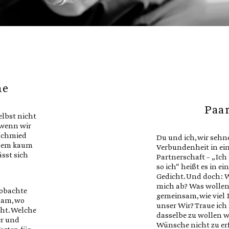
ne
Paa
lbst nicht
 wenn wir
 Schmied
Du und ich, wir seh
tzdem kaum
Verbundenheit in ei
ässt sich
Partnerschaft – „Ich
so ich“ heißt es in e
Gedicht. Und doch: W
mich ab? Was wollen
obachte
gemeinsam, wie viel 
sam, wo
unser Wir? Traue ich
ht. Welche
dasselbe zu wollen w
er und
Wünsche nicht zu erf